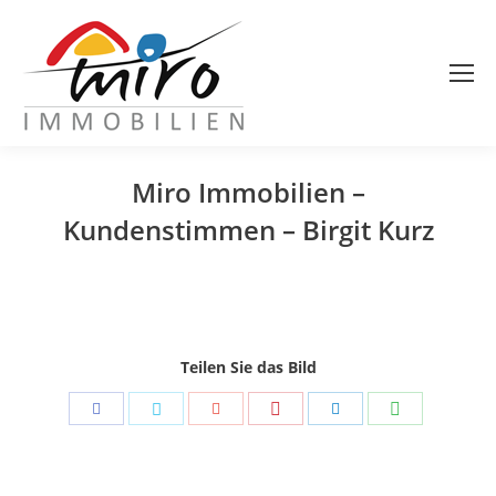
Miro Immobilien –
Kundenstimmen – Birgit Kurz
Sie befinden sich hier:
Teilen Sie das Bild
Share
Share
Share
Share
Share
Share
with
with
with
with
with
with
Pinterest
WhatsApp
Facebook
Twitter
Google+
LinkedIn