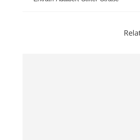
project:
Rela