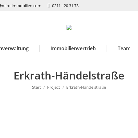
@miro-immobilien.com
0211 - 20 31 73
nverwaltung
Immobilienvertrieb
Team
Erkrath-Händelstraße
Sie befinden sich hier:
Start
Project
Erkrath-Händelstraße