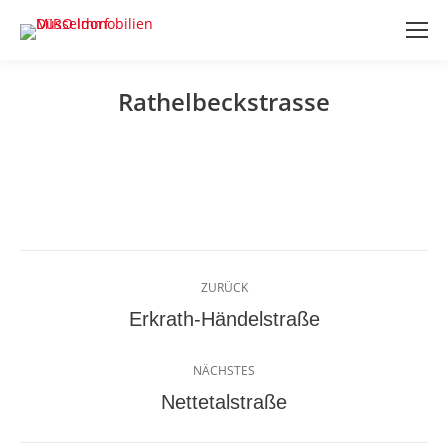
Rathelbeckstrasse
Sie befinden sich hier:
Project
ZURÜCK
navigation
Previous
Erkrath-Händelstraße
project:
NÄCHSTES
Next
Nettetalstraße
project: